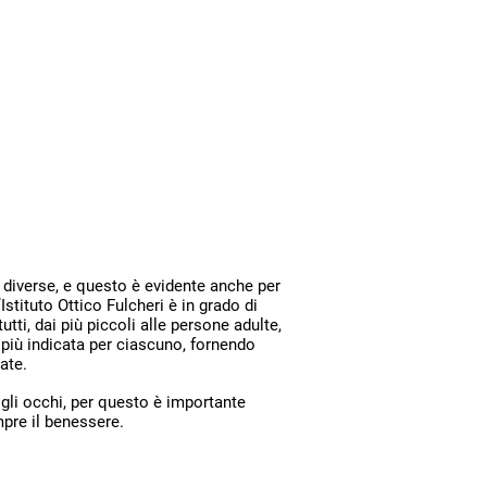
 è...
 diverse, e questo è evidente anche per
L’Istituto Ottico Fulcheri è in grado di
utti, dai più piccoli alle persone adulte,
 più indicata per ciascuno, fornendo
iate.
gli occhi, per questo è importante
mpre il benessere.