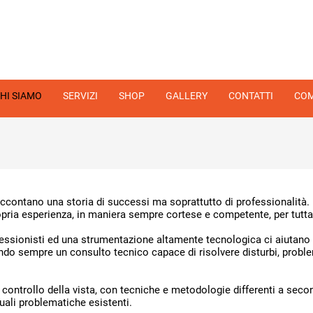
HI SIAMO
SERVIZI
SHOP
GALLERY
CONTATTI
COM
ccontano una storia di successi ma soprattutto di professionalità. L’
pria esperienza, in maniera sempre cortese e competente, per tutta l
essionisti ed una strumentazione altamente tecnologica ci aiutano 
endo sempre un consulto tecnico capace di risolvere disturbi, probl
ontrollo della vista, con tecniche e metodologie differenti a seco
uali problematiche esistenti.