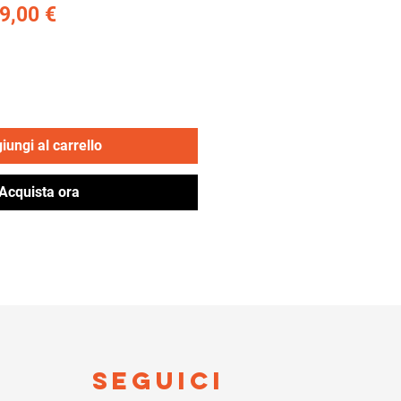
ezzo
Prezzo
9,00 €
olare
scontato
iungi al carrello
Acquista ora
Seguici