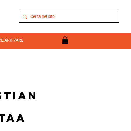
E ARRIVARE
stian
taa