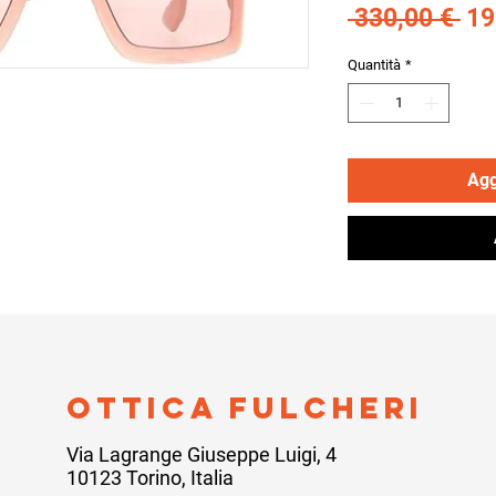
Pr
 330,00 € 
19
reg
Quantità
*
Agg
ottica fulcheri
Via Lagrange Giuseppe Luigi, 4
10123 Torino, Italia