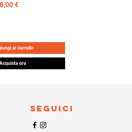
ezzo
Prezzo
8,00 €
olare
scontato
iungi al carrello
Acquista ora
Seguici