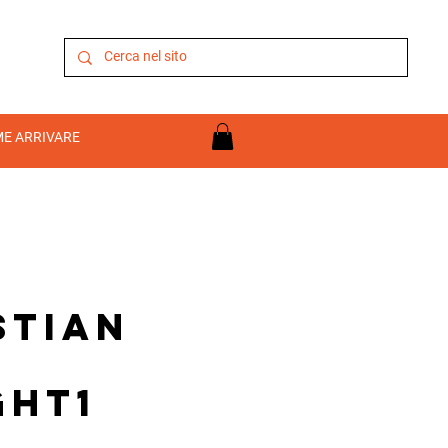
E ARRIVARE
stian
ght1