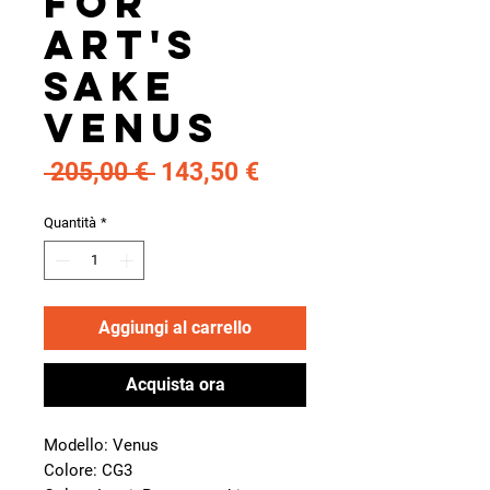
For
Art's
Sake
Venus
Prezzo
Prezzo
 205,00 € 
143,50 €
regolare
scontato
Quantità
*
Aggiungi al carrello
Acquista ora
Modello: Venus
Colore: CG3