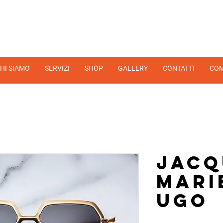
HI SIAMO
SERVIZI
SHOP
GALLERY
CONTATTI
COM
Jacq
Mari
Ugo