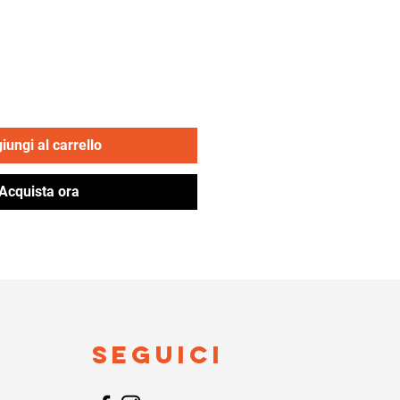
ezzo
iungi al carrello
Acquista ora
Seguici