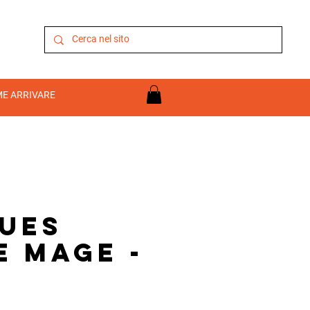
E ARRIVARE
ues
e Mage -