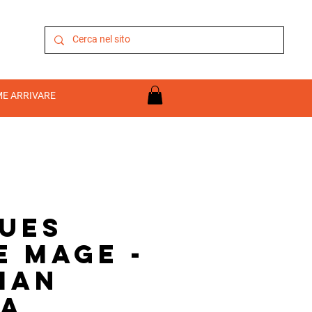
E ARRIVARE
ues
e Mage -
ian
ra