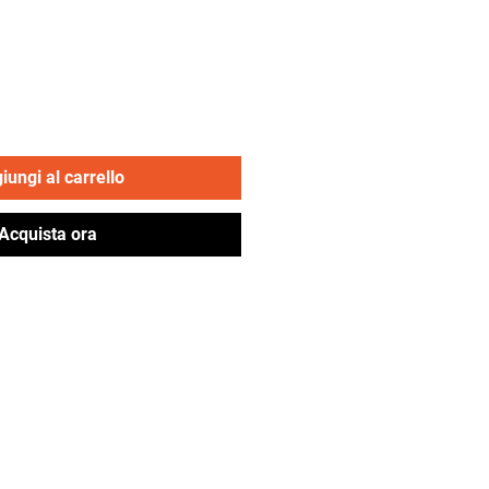
zzo
iungi al carrello
Acquista ora