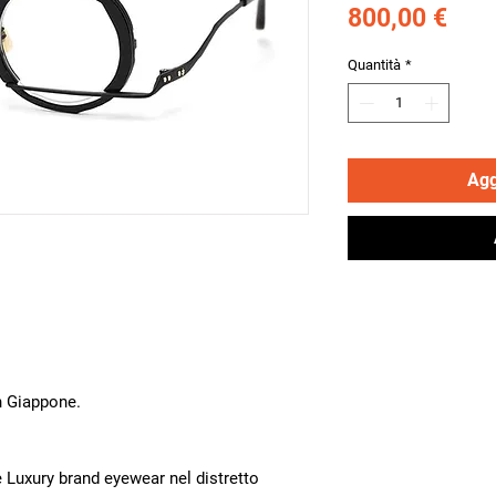
Pre
800,00 €
Quantità
*
Agg
in Giappone.
uxury brand eyewear nel distretto