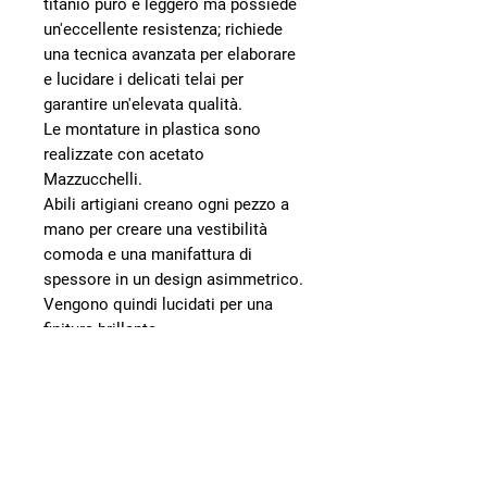
titanio puro è leggero ma possiede
un'eccellente resistenza; richiede
una tecnica avanzata per elaborare
e lucidare i delicati telai per
garantire un'elevata qualità.
Le montature in plastica sono
realizzate con acetato
Mazzucchelli.
Abili artigiani creano ogni pezzo a
mano per creare una vestibilità
comoda e una manifattura di
spessore in un design asimmetrico.
Vengono quindi lucidati per una
finitura brillante.
Contattaci
+39 011 5624078