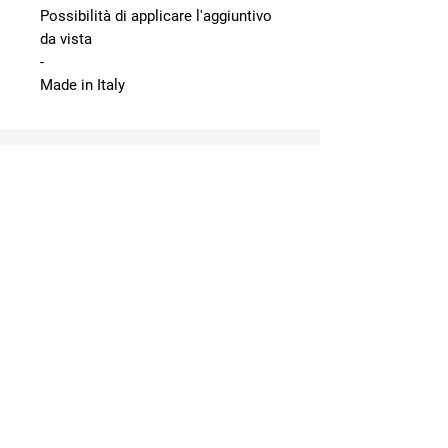
Possibilità di applicare l'aggiuntivo
da vista
-
Made in Italy
Contattaci
+39 011 5624078
otticafulcheri@gmail.com
ottica fulcheri
Via Lagrange Giuseppe Luigi, 4
10123 Torino, Italia