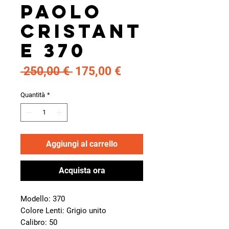
Paolo
Cristant
e 370
Prezzo
Prezzo
 250,00 € 
175,00 €
regolare
scontato
Quantità
*
Aggiungi al carrello
Acquista ora
Modello: 370
Colore Lenti: Grigio unito
Calibro: 50