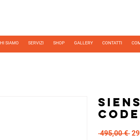
HI SIAMO
SERVIZI
SHOP
GALLERY
CONTATTI
COM
Sien
Code
Pr
 495,00 € 
29