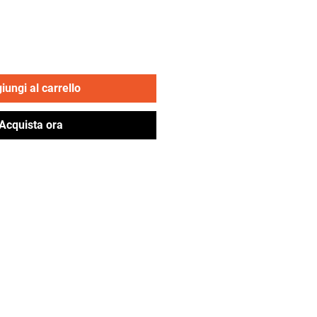
olare
scontato
iungi al carrello
Acquista ora