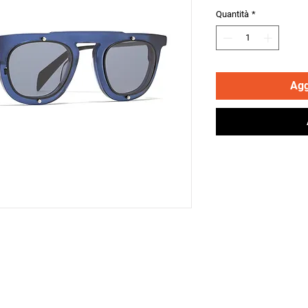
reg
Quantità
*
Agg