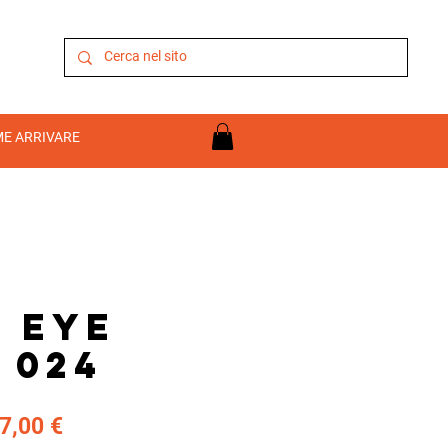
E ARRIVARE
s Eye
 024
ezzo
Prezzo
7,00 €