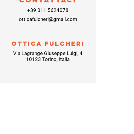
Contattaci
+39 011 5624078
otticafulcheri@gmail.com
ottica fulcheri
Via Lagrange Giuseppe Luigi, 4
10123 Torino, Italia
Seguici
Privacy Policy
|
Cookie Policy
|
GDPR Policy
| Termini e
condizioni